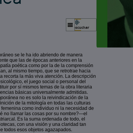
escuchar
oráneo se le ha ido abriendo de manera
nte que las de épocas anteriores en la
simpatía poética como por la de la comprensión
can, al mismo tiempo, que se retrotrae hacia
la recorta la más viva atención. La descripción
sicológico, el juego social o personal del
tuir por sí mismos temas de la obra literaria
eencias básicas universalmente admitidas.
temporánea
no es solo la reivindicación de la
nición de la mitología en todas las culturas
ra femenina como individuo ni la necesidad de
ué no llamar las cosas por su nombre?—el
atriarcal. Es la suma ordenada de todo, el
iotecas, con una visión y una claridad tan
 de todos esos objetos agazapados.