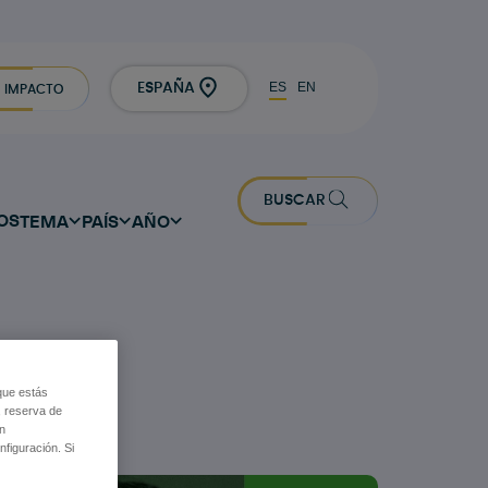
ES
EN
ESPAÑA
IMPACTO
BUSCAR
OS
TEMA
PAÍS
AÑO
que estás
, reserva de
ón
figuración. Si