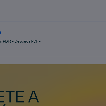
s
r PDF) - Descarga PDF -
ETE A