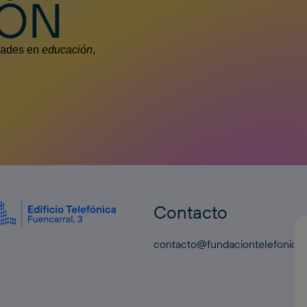
IÓN
edades en
educación
,
Contacto
contacto@fundaciontelefonica