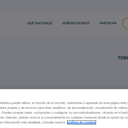
QUÉ HACEMOS
QUIÉNES SOMOS
PARTICIPA
TOD
efónica puede utilizar, en función de la sección, subdominio o apartado de esta página web 
okies propias y de terceros para fines analíticos, de personalización, visualización de vídeos
. Puedes aceptar todas, rechazarlas o configurar su uso individualmente, clicando en el bot
nte. Además, podrás revocar tu consentimiento en cualquier momento desde la opción de con
er información más detallada, consulta nuestra
política de cookies