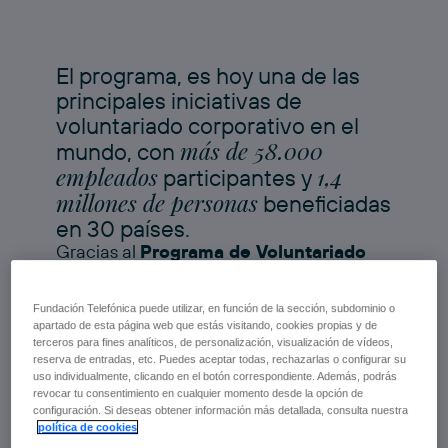
El programa, es hoy una de las
principales iniciativas de
voluntariado corporativo en el
más de 58.000
mundo, con
empleados
1,4
participantes y
millones de personas
beneficiadas
en 30 países.
Gracias al
Programa de Voluntariado
de Telefónica
canalizamos el impulso
solidario de los empleados, haciendo
Fundación Telefónica puede utilizar, en función de la sección, subdominio o
realidad su vocación de agentes de
apartado de esta página web que estás visitando, cookies propias y de
cambio, y poniendo sus capacidades
terceros para fines analíticos, de personalización, visualización de vídeos,
digitales al servicio de la sociedad para
reserva de entradas, etc. Puedes aceptar todas, rechazarlas o configurar su
uso individualmente, clicando en el botón correspondiente. Además, podrás
combatir la vulnerabilidad social y digital.
revocar tu consentimiento en cualquier momento desde la opción de
configuración. Si deseas obtener información más detallada, consulta nuestra
política de cookies
IR A LA WEB DE