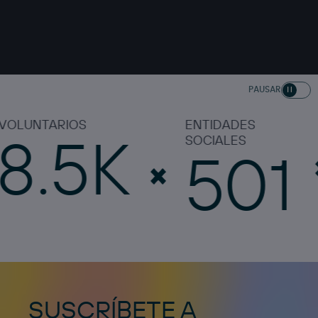
PAUSAR
ARIOS
ENTIDADES
BE
.5K
SOCIALES
501
SUSCRÍBETE A