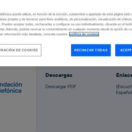
Los Americanos
Julio de 2026 | Fundación Telefónica
efónica puede utilizar, en función de la sección, subdominio o apartado de esta página web 
Este es un documento en lectura fác
okies propias y de terceros para fines analíticos, de personalización, visualización de vídeos
. Puedes aceptar todas, rechazarlas o configurar su uso individualmente, clicando en el bot
disfrutar de la exposición Robert Fr
nte. Además, podrás revocar tu consentimiento en cualquier momento desde la opción de con
la exposición verás en las paredes fo
er información más detallada, consulta nuestra
política de cookies
información. <p...
RACIÓN DE COOKIES
RECHAZAR TODAS
ACEPT
Descargas
Enlac
Descargar PDF
(Escuch
Españo