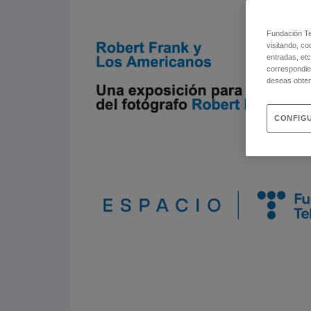
Fundación Tel
visitando, co
entradas, etc
correspondie
deseas obten
CONFIGU