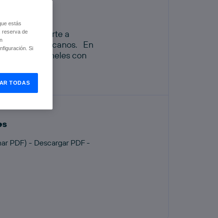
que estás
il para ayudarte a
, reserva de
ón
ank y Los americanos. En
figuración. Si
tografías y paneles con
AR TODAS
es
ar PDF) - Descargar PDF -
l