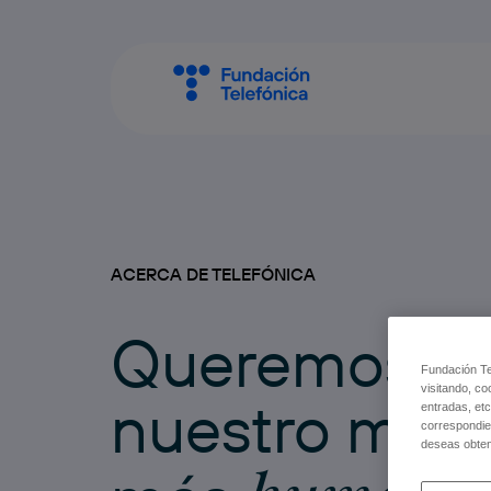
ACERCA DE TELEFÓNICA
Queremos h
Fundación Tel
visitando, co
nuestro mun
entradas, etc
correspondie
deseas obten