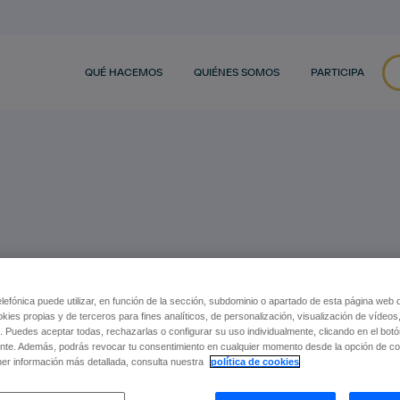
QUÉ HACEMOS
QUIÉNES SOMOS
PARTICIPA
acer
efónica puede utilizar, en función de la sección, subdominio o apartado de esta página web 
okies propias y de terceros para fines analíticos, de personalización, visualización de vídeos
do
. Puedes aceptar todas, rechazarlas o configurar su uso individualmente, clicando en el bot
nte. Además, podrás revocar tu consentimiento en cualquier momento desde la opción de con
er información más detallada, consulta nuestra
política de cookies