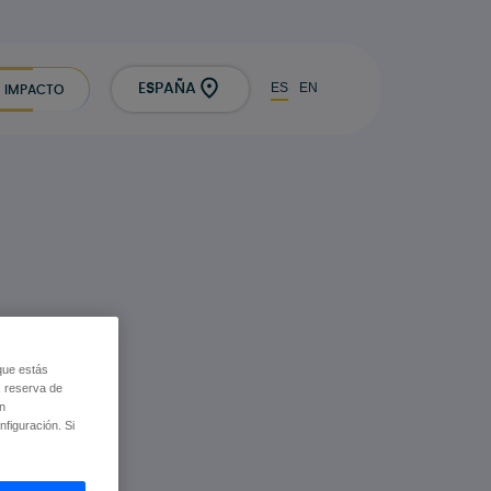
ES
EN
ESPAÑA
IMPACTO
que estás
, reserva de
ón
figuración. Si