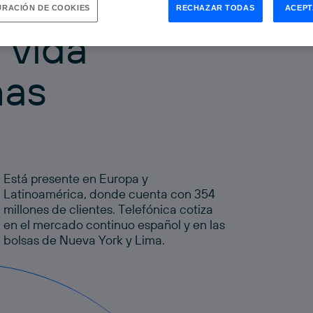
,
RACIÓN DE COOKIES
RECHAZAR TODAS
ACEPT
 vida
nas
Está presente en Europa y
Latinoamérica, donde cuenta con 354
millones de clientes. Telefónica cotiza
en el mercado continuo español y en las
bolsas de Nueva York y Lima.