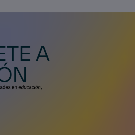
ETE A
IÓN
edades en
educación
,