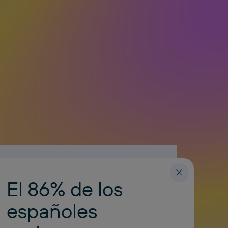
El 86% de los
ESPAÑOL
españoles
.com