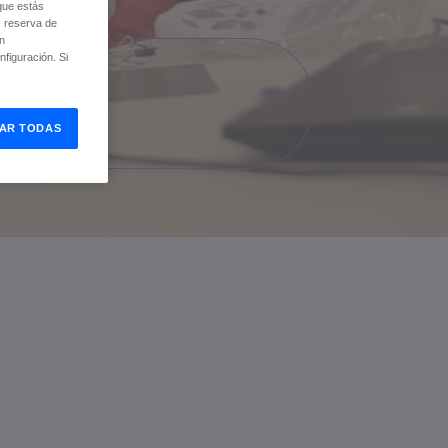
que estás
, reserva de
ón
figuración. Si
AR TODAS