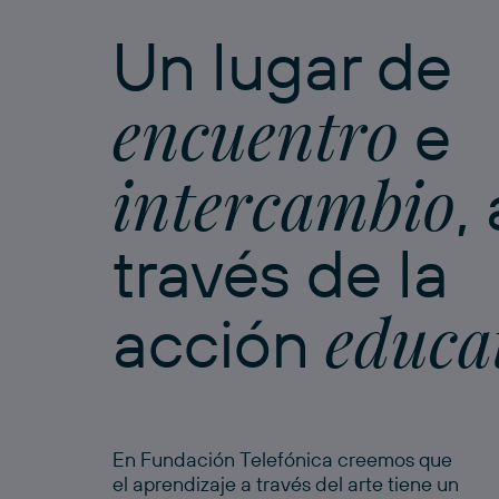
Un lugar de
encuentro
e
intercambio
,
través de la
educa
acción
En Fundación Telefónica creemos que
el aprendizaje a través del arte tiene un