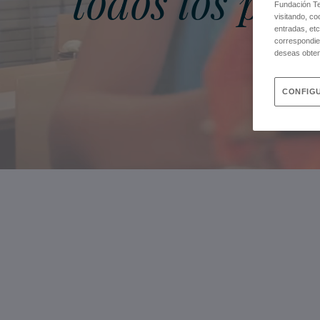
todos los públ
Fundación Tel
visitando, co
entradas, etc
correspondie
deseas obten
CONFIGU