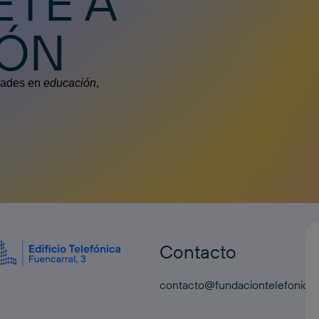
ETE A
IÓN
edades en
educación
,
Contacto
contacto@fundaciontelefonica