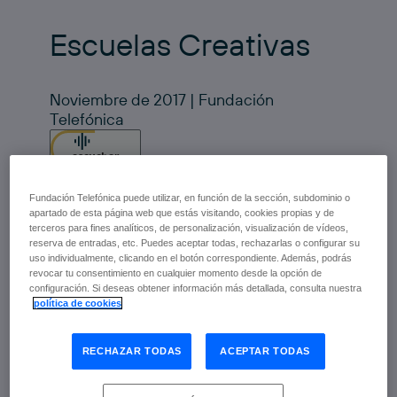
Escuelas Creativas
Noviembre de 2017 | Fundación
Telefónica
escuchar
Fundación Telefónica puede utilizar, en función de la sección, subdominio o
apartado de esta página web que estás visitando, cookies propias y de
Esta publicación está dividida en 7 volúmenes
terceros para fines analíticos, de personalización, visualización de vídeos,
y tiene por objetivo desarrollar el genoma
reserva de entradas, etc. Puedes aceptar todas, rechazarlas o configurar su
creativo que tienen los centros educativos, sus
uso individualmente, clicando en el botón correspondiente. Además, podrás
profesores y sus alumnos. Se trata de la
revocar tu consentimiento en cualquier momento desde la opción de
culminación del proyecto Escuelas Creativas,
configuración. Si deseas obtener información más detallada, consulta nuestra
desarrollado por Fundación Telefónica,
política de cookies
mediante el cual ha sido posible trasladar a la
educación el método de creatividad e
innovación que el cocinero Ferran Adrià
RECHAZAR TODAS
ACEPTAR TODAS
emplea en la gastronomía (
Nota de Prensa
para descarga
).
En el primero de los libros se contextualiza el