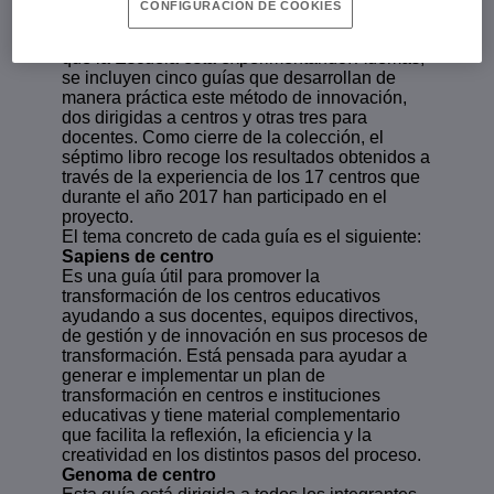
CONFIGURACIÓN DE COOKIES
proyecto y la necesidad de incluir la creatividad
en los actuales procesos de cambio educativo
que la Escuela está experimentando. Además,
se incluyen cinco guías que desarrollan de
manera práctica este método de innovación,
dos dirigidas a centros y otras tres para
docentes. Como cierre de la colección, el
séptimo libro recoge los resultados obtenidos a
través de la experiencia de los 17 centros que
durante el año 2017 han participado en el
proyecto.
El tema concreto de cada guía es el siguiente:
Sapiens de centro
Es una guía útil para promover la
transformación de los centros educativos
ayudando a sus docentes, equipos directivos,
de gestión y de innovación en sus procesos de
transformación. Está pensada para ayudar a
generar e implementar un plan de
transformación en centros e instituciones
educativas y tiene material complementario
que facilita la reflexión, la eficiencia y la
creatividad en los distintos pasos del proceso.
Genoma de centro