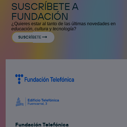
SUSCRÍBETE A
FUNDACIÓN
¿Quieres estar al tanto de las últimas novedades en
educación
,
cultura
y
tecnología
?
SUSCRÍBETE
Fundación Telefónica