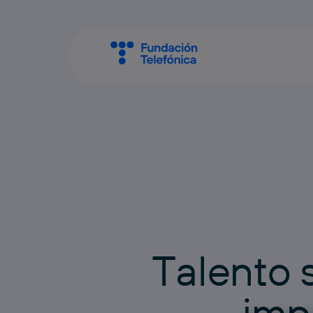
T
a
l
e
n
t
o
i
m
p