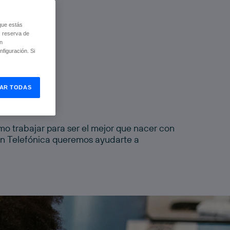
que estás
, reserva de
ón
figuración. Si
AR TODAS
smo trabajar para ser el mejor que nacer con
ión Telefónica queremos ayudarte a