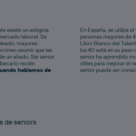
e existe un estigma
En España, se utiliza el
 mercado laboral. Se
personas mayores de 45
pleado, mayores
Libro Blanco del Talen
erróneo asumir que las
los 40 está en su paso 
e un aliado. Ser
senior
senior
ha aprendido mu
 becario recién
útiles para mejorar el 
cuando hablamos de
senior
puede ser consid
s de seniors