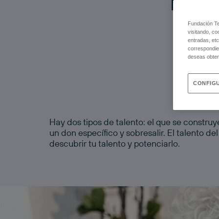
Fundación Tel
visitando, co
entradas, etc
correspondie
deseas obten
CONFIGU
Hay dos tipos de talento: el que se construy
un don específico y sobresalir. El talento
descubrir tu talento y potenciarlo.