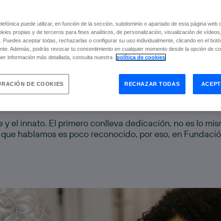
efónica puede utilizar, en función de la sección, subdominio o apartado de esta página web 
okies propias y de terceros para fines analíticos, de personalización, visualización de vídeos
. Puedes aceptar todas, rechazarlas o configurar su uso individualmente, clicando en el bot
nte. Además, podrás revocar tu consentimiento en cualquier momento desde la opción de con
er información más detallada, consulta nuestra
política de cookies
RACIÓN DE COOKIES
RECHAZAR TODAS
ACEPT
e y el innato. El primero conlleva dedicación, no es lo mi
 del que hablamos es poco reconocido, por eso, en Fundac