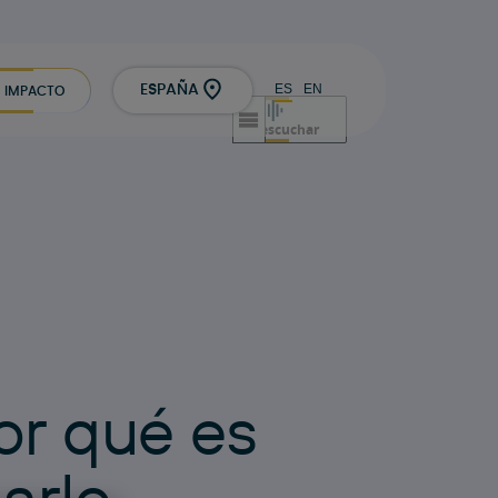
ES
EN
ESPAÑA
IMPACTO
escuchar
o
r
q
u
é
e
s
h
a
r
l
o