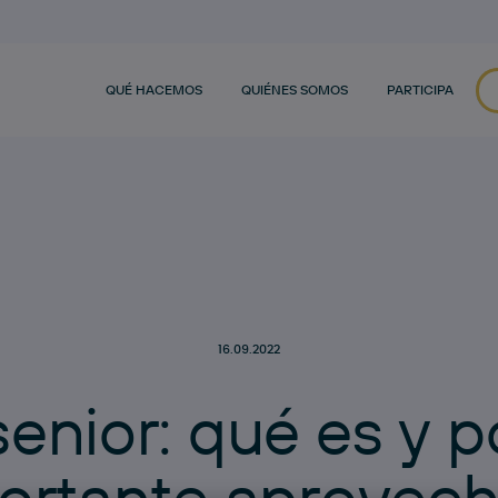
QUÉ HACEMOS
QUIÉNES SOMOS
PARTICIPA
16.09.2022
s
e
n
i
o
r
:
q
u
é
e
s
y
p
o
r
t
a
n
t
e
a
p
r
o
v
e
c