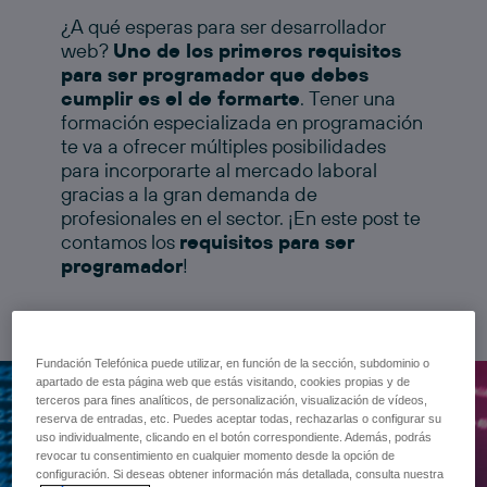
¿A qué esperas para ser desarrollador
web?
Uno de los primeros requisitos
para ser programador que debes
cumplir es el de formarte
. Tener una
formación especializada en programación
te va a ofrecer múltiples posibilidades
para incorporarte al mercado laboral
gracias a la gran demanda de
profesionales en el sector. ¡En este post te
contamos los
requisitos para ser
programador
!
Fundación Telefónica puede utilizar, en función de la sección, subdominio o
apartado de esta página web que estás visitando, cookies propias y de
terceros para fines analíticos, de personalización, visualización de vídeos,
reserva de entradas, etc. Puedes aceptar todas, rechazarlas o configurar su
uso individualmente, clicando en el botón correspondiente. Además, podrás
revocar tu consentimiento en cualquier momento desde la opción de
configuración. Si deseas obtener información más detallada, consulta nuestra