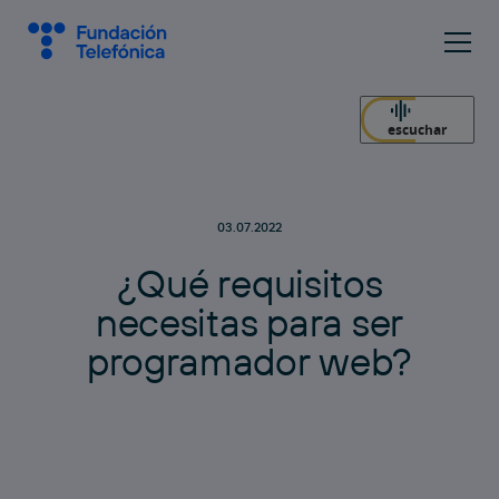
escuchar
03.07.2022
¿
Q
u
é
r
e
q
u
i
s
i
t
o
s
n
e
c
e
s
i
t
a
s
p
a
r
a
s
e
r
p
r
o
g
r
a
m
a
d
o
r
w
e
b
?