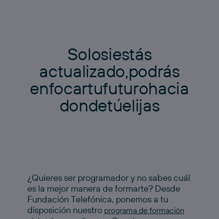
S
o
l
o
s
i
e
s
t
á
s
a
c
t
u
a
l
i
z
a
d
o
,
p
o
d
r
á
s
e
n
f
o
c
a
r
t
u
f
u
t
u
r
o
h
a
c
i
a
d
o
n
d
e
t
ú
e
l
i
j
a
s
¿Quieres ser programador y no sabes cuál
es la mejor manera de formarte? Desde
Fundación Telefónica, ponemos a tu
disposición nuestro
programa de formación