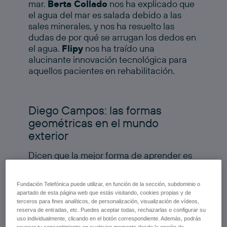
mar.
Berta Collado
nos ha explicado que
el agua del mar es salada debido a las
sales minerales, y nos ha resuelto las
dudas de por qué se arrugan los dedos en
el agua.
Flipy
nos ha traído una
alucinante innovación tecnológica para
aquellos pacientes en rehabilitación.
Diego Campos: las formas
geométricas en el mundo
exterior
Dicen que la mejor forma de aprender es
mediante la experimentación y eso mismo
es lo que
Diego Campos,
profesor de
Fundación Telefónica puede utilizar, en función de la sección, subdominio o
matemáticas del
Colegio La Miranda
apartado de esta página web que estás visitando, cookies propias y de
(Barcelona)
, hace en sus clases: sacar a
terceros para fines analíticos, de personalización, visualización de vídeos,
los niños al mundo exterior para que
reserva de entradas, etc. Puedes aceptar todas, rechazarlas o configurar su
uso individualmente, clicando en el botón correspondiente. Además, podrás
descubran e identifiquen ellos solos,