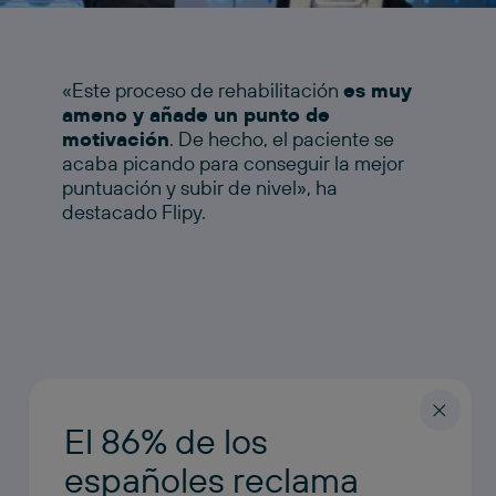
«Este proceso de rehabilitación
es muy
ameno y añade un punto de
motivación
. De hecho, el paciente se
acaba picando para conseguir la mejor
puntuación y subir de nivel», ha
destacado Flipy.
‘Los Antílopez’: La
fotosíntesis
El 86% de los
Y como en Poder Canijo tan importante es
españoles reclama
el comienzo como el final, Los Antílopez