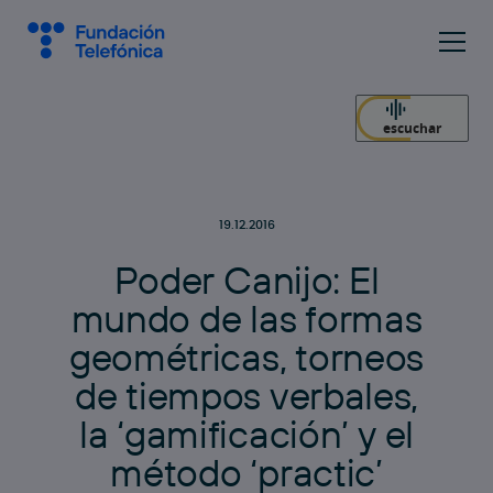
escuchar
19.12.2016
P
o
d
e
r
C
a
n
i
j
o
:
E
l
m
u
n
d
o
d
e
l
a
s
f
o
r
m
a
s
g
e
o
m
é
t
r
i
c
a
s
,
t
o
r
n
e
o
s
d
e
t
i
e
m
p
o
s
v
e
r
b
a
l
e
s
,
l
a
‘
g
a
m
i
f
i
c
a
c
i
ó
n
’
y
e
l
m
é
t
o
d
o
‘
p
r
a
c
t
i
c
’