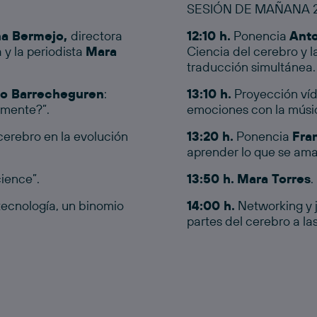
SESIÓN DE MAÑANA 2
a Bermejo,
directora
12:10 h.
Ponencia
Ant
y la periodista
Mara
Ciencia del cerebro y 
traducción simultánea.
lo Barrecheguren
:
13:10 h.
Proyección víd
 mente?”.
emociones con la músi
 cerebro en la evolución
13:20 h.
Ponencia
Fra
aprender lo que se ama
ience”.
13:50 h.
Mara Torres
.
tecnología, un binomio
14:00 h.
Networking y j
partes del cerebro a l