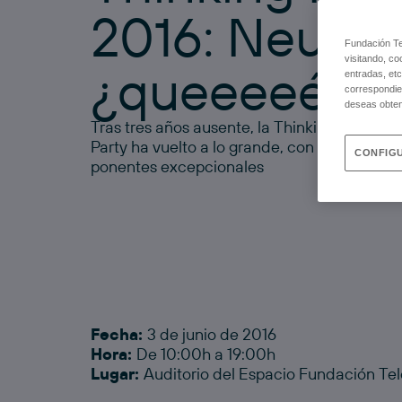
2016: Neuro
Fundación Tel
visitando, co
¿queeeeé?
entradas, etc
correspondie
deseas obten
Tras tres años ausente, la Thinking
Party ha vuelto a lo grande, con 10
CONFIGU
ponentes excepcionales
Fecha:
3 de junio de 2016
Hora:
De 10:00h a 19:00h
Lugar:
Auditorio del Espacio Fundación Te