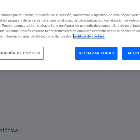
…
efónica puede utilizar, en función de la sección, subdominio o apartado de esta página web 
okies propias y de terceros para fines analíticos, de personalización, visualización de vídeos
. Puedes aceptar todas, rechazarlas o configurar su uso individualmente, clicando en el bot
nte. Además, podrás revocar tu consentimiento en cualquier momento desde la opción de con
er información más detallada, consulta nuestra
política de cookies
RACIÓN DE COOKIES
RECHAZAR TODAS
ACEPT
lefónica