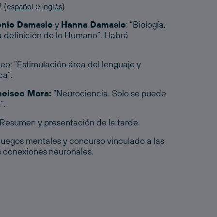
 (
e
)
español
inglés
onio Damasio
y
Hanna Damasio
: “Biología,
la definición de lo Humano”. Habrá
eo: “Estimulación área del lenguaje y
ca”.
ncisco Mora:
“Neurociencia. Solo se puede
”.
 Resumen y presentación de la tarde.
uegos mentales y concurso vinculado a las
as conexiones neuronales.