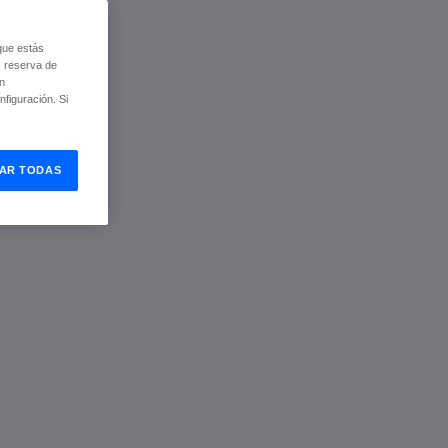
que estás
, reserva de
ón
figuración. Si
AR TODAS