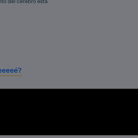
to del cerebro está
ueeeeé?