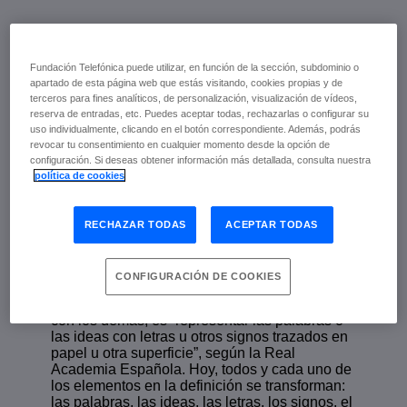
Telos 120
Fundación Telefónica puede utilizar, en función de la sección, subdominio o
apartado de esta página web que estás visitando, cookies propias y de
Julio de 2022 | Fundación Telefónica
terceros para fines analíticos, de personalización, visualización de vídeos,
reserva de entradas, etc. Puedes aceptar todas, rechazarlas o configurar su
uso individualmente, clicando en el botón correspondiente. Además, podrás
escuchar
revocar tu consentimiento en cualquier momento desde la opción de
configuración. Si deseas obtener información más detallada, consulta nuestra
política de cookies
La escritura está en crisis. No porque esté en
desuso, sino porque está mutando. Como
RECHAZAR TODAS
ACEPTAR TODAS
tantas de nuestras actividades cotidianas se ve
afectada por el desarrollo de nuevas
tecnologías que los seres humanos hemos
CONFIGURACIÓN DE COOKIES
desarrollado e incorporado a nuestras vidas.
Escribir, un acto supremo en nuestra relación
con los demás, es “representar las palabras o
las ideas con letras u otros signos trazados en
papel u otra superficie”, según la Real
Academia Española. Hoy, todos y cada uno de
los elementos en la definición se transforman:
las palabras, las ideas, las letras, los signos, el