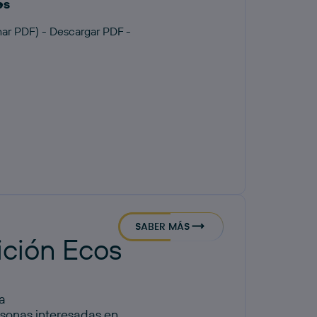
es
ar PDF) - Descargar PDF -
l
SABER MÁS
ición Ecos
a
ersonas interesadas en