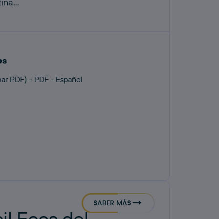
na...
es
ar PDF) - PDF - Español
SABER MÁS
il Ecos del