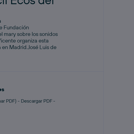
a
de Fundación
el mary sobre los sonidos
icente organiza esta
 en Madrid.José Luis de
es
ar PDF) - Descargar PDF -
l