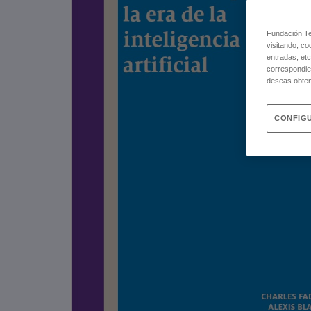
Fundación Tel
visitando, co
entradas, etc
correspondie
deseas obten
CONFIGU