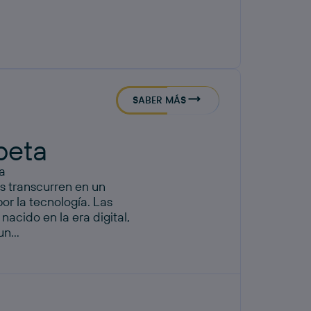
SABER MÁS
beta
a
es transcurren en un
r la tecnología. Las
nacido en la era digital,
n...