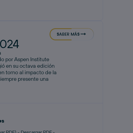
SABER MÁS
2024
a
o por Aspen Institute
ió en su octava edición
n torno al impacto de la
 siempre presente una
es
ar PDF) - Descargar PDF -