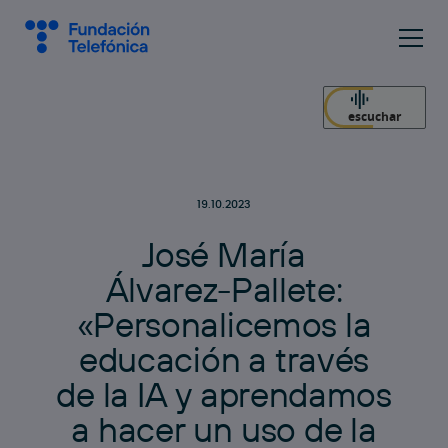
escuchar
19.10.2023
J
o
s
é
M
a
r
í
a
Á
l
v
a
r
e
z
-
P
a
l
l
e
t
e
:
«
P
e
r
s
o
n
a
l
i
c
e
m
o
s
l
a
e
d
u
c
a
c
i
ó
n
a
t
r
a
v
é
s
d
e
l
a
I
A
y
a
p
r
e
n
d
a
m
o
s
a
h
a
c
e
r
u
n
u
s
o
d
e
l
a