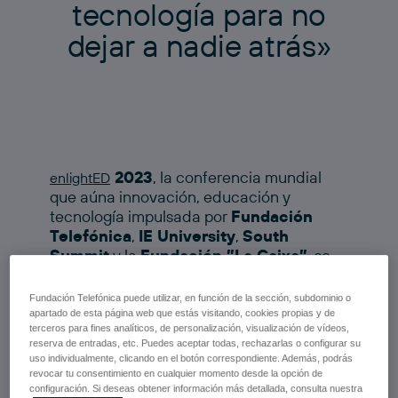
t
e
c
n
o
l
o
g
í
a
p
a
r
a
n
o
d
e
j
a
r
a
n
a
d
i
e
a
t
r
á
s
»
2023
, la conferencia mundial
enlightED
que aúna innovación, educación y
tecnología impulsada por
Fundación
Telefónica
,
IE University
,
South
Summit
y la
Fundación ”La Caixa”
, se
celebró los días
18 y 19 de octubre
en
Espacio Fundación Telefónica. Con
2.500
Fundación Telefónica puede utilizar, en función de la sección, subdominio o
asistentes
, esta edición puso el foco en
apartado de esta página web que estás visitando, cookies propias y de
terceros para fines analíticos, de personalización, visualización de vídeos,
repensar la enseñanza en la era de
reserva de entradas, etc. Puedes aceptar todas, rechazarlas o configurar su
inteligencia artificial.
uso individualmente, clicando en el botón correspondiente. Además, podrás
revocar tu consentimiento en cualquier momento desde la opción de
configuración. Si deseas obtener información más detallada, consulta nuestra