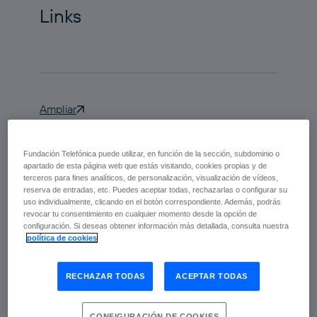
Links
Ampliar
Fundación Telefónica puede utilizar, en función de la sección, subdominio o
apartado de esta página web que estás visitando, cookies propias y de
terceros para fines analíticos, de personalización, visualización de vídeos,
reserva de entradas, etc. Puedes aceptar todas, rechazarlas o configurar su
La
acoge la
Ciudad de las Artes y las Ciencias
uso individualmente, clicando en el botón correspondiente. Además, podrás
revocar tu consentimiento en cualquier momento desde la opción de
exposición
‘Nikola Tesla. Ideas como
configuración. Si deseas obtener información más detallada, consulta nuestra
relámpagos’
, una muestra del legado del
política de cookies
científico a través de sus descubrimientos
y creaciones, producida por la Fundación
RECHAZAR TODAS
ACEPTAR TODAS
Telefónica. El inventor norteamericano de
origen serbio Nikola Tesla (Smiljan, zona
de mayoría serbia de la actual Croacia
CONFIGURACIÓN DE COOKIES