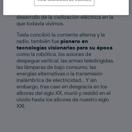
1856-Nueva York, 1943) es una figura
fundamental de la historia del progreso y
desarrollo de la civilización eléctrica en la
que todavía vivimos.
Tesla concibió la corriente alterna y la
radio, también fue
pionero en
tecnologías visionarias para su época
como la robótica, los aviones de
despegue vertical, las armas teledirigidas,
las lámparas de bajo consumo, las
energías alternativas o la transmisión
inalámbrica de electricidad… Y sin
embargo, tras caer en desgracia en los
albores del siglo XX, murió y residió en el
olvido hasta los albores de nuestro siglo
XXI.