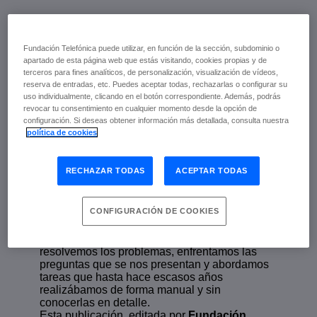
Economía de los
Fundación Telefónica puede utilizar, en función de la sección, subdominio o
datos
apartado de esta página web que estás visitando, cookies propias y de
terceros para fines analíticos, de personalización, visualización de vídeos,
reserva de entradas, etc. Puedes aceptar todas, rechazarlas o configurar su
uso individualmente, clicando en el botón correspondiente. Además, podrás
Abril de 2018 | Emilio Ontiveros (dir.) y
revocar tu consentimiento en cualquier momento desde la opción de
Verónica López Sabater (coord.)
configuración. Si deseas obtener información más detallada, consulta nuestra
política de cookies
escuchar
RECHAZAR TODAS
ACEPTAR TODAS
La
Economía de los Datos
se está
CONFIGURACIÓN DE COOKIES
convirtiendo a pasos acelerados en un nuevo
paradigma, y
el dato
en una materia prima que
está revolucionando la forma en la que hoy
resolvemos los problemas, enfrentamos las
preguntas que se nos presentan y abordamos
tareas que hasta hace escasos años
realizábamos de forma manual y sin
conocerlas en detalle.
Esta publicación, editada por
Fundación