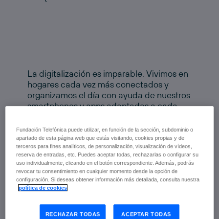
La digitalización es imparable. Vivimos en
hogares cada vez más conectados y
organizamos el día con ayuda de nuestros
smartphones y apps adaptadas a cada
necesidad. Una de cada tres personas
consulta el móvil cada 5 minutos y las
Fundación Telefónica puede utilizar, en función de la sección, subdominio o
redes sociales ganan terreno entre los
apartado de esta página web que estás visitando, cookies propias y de
adultos de 45 a 54 años. 26,25 millones de
terceros para fines analíticos, de personalización, visualización de vídeos,
reserva de entradas, etc. Puedes aceptar todas, rechazarlas o configurar su
españoles acceden regularmente a
uso individualmente, clicando en el botón correspondiente. Además, podrás
Internet y el 78%, todos los días; el
revocar tu consentimiento en cualquier momento desde la opción de
porcentaje se dispara en el caso de los
configuración. Si deseas obtener información más detallada, consulta nuestra
política de cookies
jóvenes. El grupo que más crece es el de
entre 55 y 64 años: 13 millones de usuarios
conectados. Las redes sociales se hacen
RECHAZAR TODAS
ACEPTAR TODAS