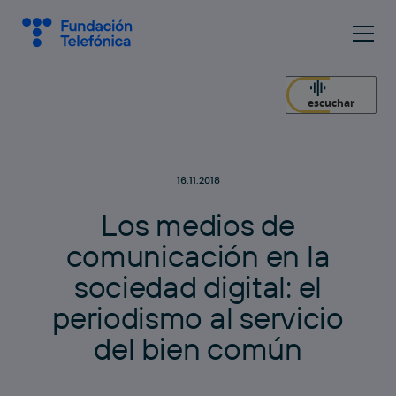
escuchar
16.11.2018
L
o
s
m
e
d
i
o
s
d
e
c
o
m
u
n
i
c
a
c
i
ó
n
e
n
l
a
s
o
c
i
e
d
a
d
d
i
g
i
t
a
l
:
e
l
p
e
r
i
o
d
i
s
m
o
a
l
s
e
r
v
i
c
i
o
d
e
l
b
i
e
n
c
o
m
ú
n