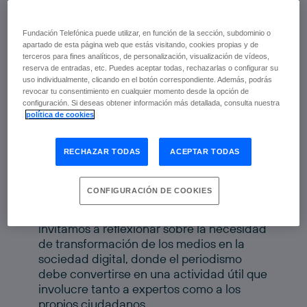
Fundación Telefónica puede utilizar, en función de la sección, subdominio o
apartado de esta página web que estás visitando, cookies propias y de
terceros para fines analíticos, de personalización, visualización de vídeos,
reserva de entradas, etc. Puedes aceptar todas, rechazarlas o configurar su
uso individualmente, clicando en el botón correspondiente. Además, podrás
revocar tu consentimiento en cualquier momento desde la opción de
configuración. Si deseas obtener información más detallada, consulta nuestra
En una sociedad donde prima el concepto
política de cookies
de sobreinformación, y los consumidores
tienen acceso a más contenido del que
pueden digerir, los medios de
RECHAZAR TODAS
ACEPTAR TODAS
comunicación debe reinventarse, para
ofrecer a los ciudadanos una información
CONFIGURACIÓN DE COOKIES
útil, destinada a aportar algo a la
sociedad. Desde Fundación Telefónica te
invitamos a reflexionar sobre la necesidad
de transformación de los medios en la
sociedad digital, donde el periodismo
debe convertirse en una actividad útil que
involucre tanto a expertos como a los
propios ciudadanos.