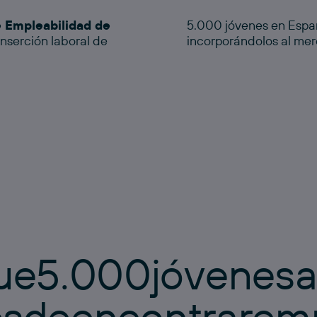
 Empleabilidad de
5.000 jóvenes en Españ
inserción laboral de
incorporándolos al mer
u
e
5
.
0
0
0
j
ó
v
e
n
e
s
e
s
d
e
e
n
c
o
n
t
r
a
r
e
m