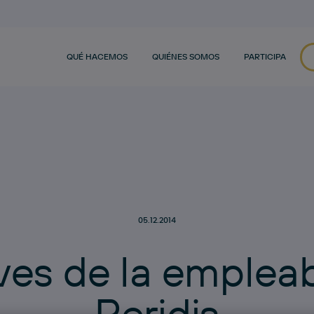
QUÉ HACEMOS
QUIÉNES SOMOS
PARTICIPA
05.12.2014
v
e
s
d
e
l
a
e
m
p
l
e
a
P
e
r
i
d
i
s