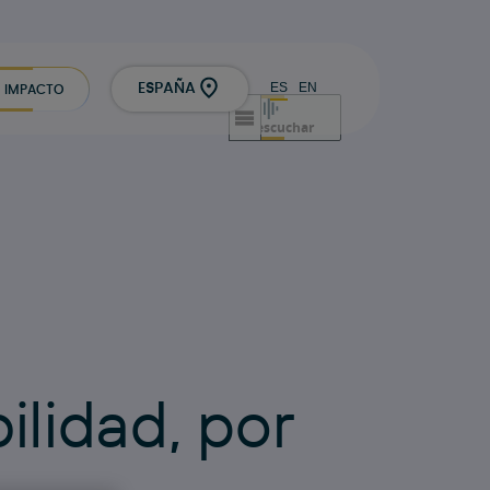
ES
EN
ESPAÑA
IMPACTO
escuchar
b
i
l
i
d
a
d
,
p
o
r