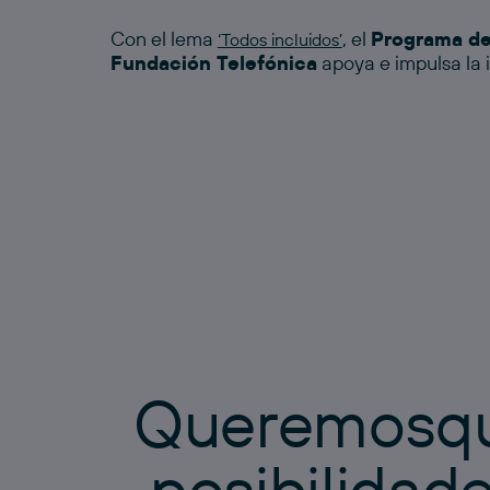
Con el lema
, el
Programa de
‘Todos incluidos’
Fundación Telefónica
apoya e impulsa la 
Q
u
e
r
e
m
o
s
q
p
o
s
i
b
i
l
i
d
a
d