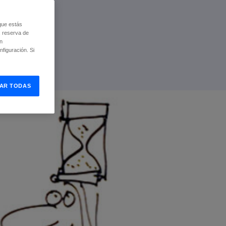
que estás
, reserva de
ón
figuración. Si
AR TODAS