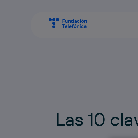
L
a
s
1
0
c
l
a