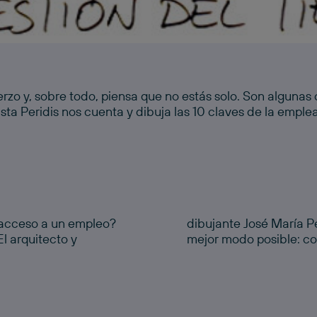
erzo y, sobre todo, piensa que no estás solo. Son algunas 
sta Peridis nos cuenta y dibuja las 10 claves de la emple
l acceso a un empleo?
s, nos las cuenta del
El arquitecto y
mejor modo posible: co