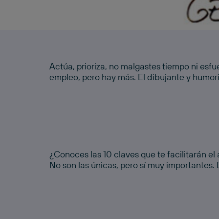
Actúa, prioriza, no malgastes tiempo ni esfu
empleo, pero hay más. El dibujante y humori
¿Conoces las 10 claves que te facilitarán e
dibujante José María Pérez González, Peridi
No son las únicas, pero sí muy importantes. 