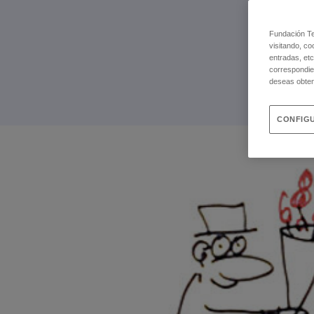
Fundación Tel
visitando, co
entradas, etc
correspondie
deseas obten
CONFIGU