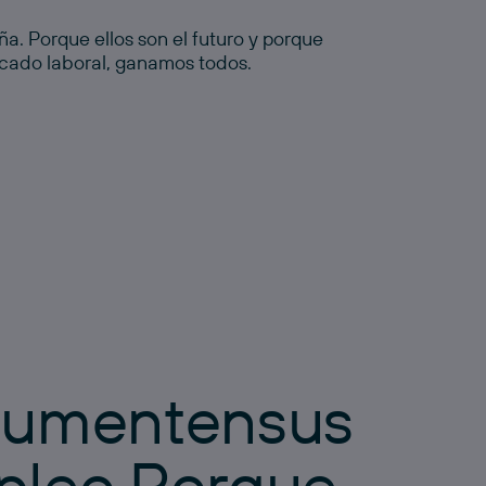
a. Porque ellos son el futuro y porque
cado laboral, ganamos todos.
a
u
m
e
n
t
e
n
s
u
s
p
l
e
o
.
P
o
r
q
u
e