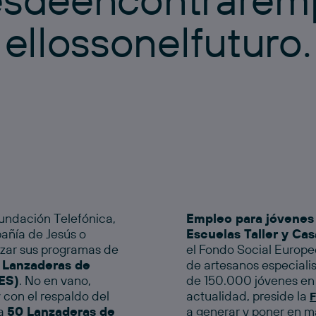
e
l
l
o
s
s
o
n
e
l
f
u
t
u
r
o
.
undación Telefónica,
Empleo para jóvenes 
añía de Jesús o
Escuelas Taller y Cas
rzar sus programas de
el Fondo Social Europe
Lanzaderas de
de artesanos especiali
ES)
. No en vano,
de 150.000 jóvenes en 
 con el respaldo del
actualidad, preside la
F
ha
50 Lanzaderas de
a generar y poner en m