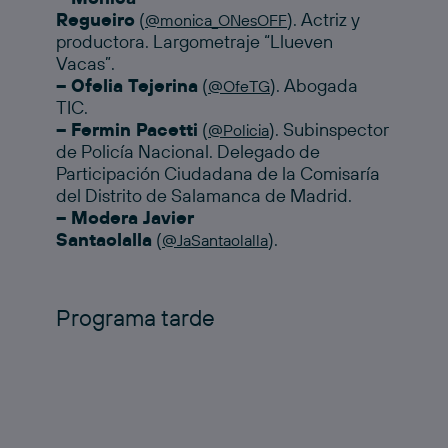
Regueiro
(
). Actriz y
@monica_ONesOFF
productora. Largometraje “Llueven
Vacas”.
– Ofelia Tejerina
(
). Abogada
@OfeTG
TIC.
– Fermin Pacetti
(
). Subinspector
@Policia
de Policía Nacional. Delegado de
Participación Ciudadana de la Comisaría
del Distrito de Salamanca de Madrid.
– Modera Javier
Santaolalla
(
).
@JaSantaolalla
Programa tarde