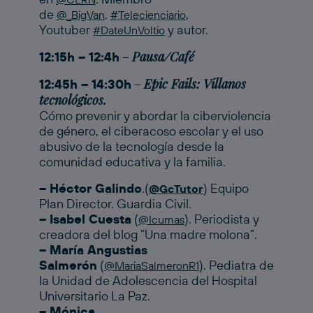
de
,
,
@_BigVan
#Telecienciario
Youtuber
y autor.
#DateUnVoltio
Pausa/Café
12:15h – 12:4h
–
Epic Fails: Villanos
12:45h – 14:30h
–
tecnológicos.
Cómo prevenir y abordar la ciberviolencia
de género, el ciberacoso escolar y el uso
abusivo de la tecnología desde la
comunidad educativa y la familia.
– Héctor Galindo
.(
) Equipo
@GcTutor
Plan Director. Guardia Civil.
– Isabel Cuesta
(
). Periodista y
@Icumas
creadora del blog “Una madre molona”.
– María Angustias
Salmerón
(
). Pediatra de
@MariaSalmeronR1
la Unidad de Adolescencia del Hospital
Universitario La Paz.
– Mónica