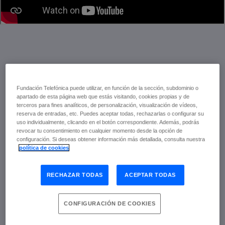
La jornada ha comenzado con una mesa
Fundación Telefónica puede utilizar, en función de la sección, subdominio o
redonda enfocada en los Epic Wins,
apartado de esta página web que estás visitando, cookies propias y de
familias y escuelas tecnológicamente
terceros para fines analíticos, de personalización, visualización de vídeos,
saludables. Una charla en la que han
reserva de entradas, etc. Puedes aceptar todas, rechazarlas o configurar su
uso individualmente, clicando en el botón correspondiente. Además, podrás
participado numerosos expertos que,
revocar tu consentimiento en cualquier momento desde la opción de
desde su experiencia personal como
configuración. Si deseas obtener información más detallada, consulta nuestra
padres, docentes, periodistas o usuarios
política de cookies
de Internet, nos han abierto los ojos al uso
que estamos haciendo de la tecnología y
RECHAZAR TODAS
ACEPTAR TODAS
nos han dado algunos consejos de cómo
poder aprovechar todo su potencial. A
continuación recogemos algunos de los
CONFIGURACIÓN DE COOKIES
titulares que nos han dado cada uno de