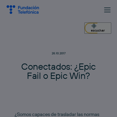
escuchar
26.10.2017
C
o
n
e
c
t
a
d
o
s
:
¿
E
p
i
c
F
a
i
l
o
E
p
i
c
W
i
n
?
¿Somos capaces de trasladar las normas