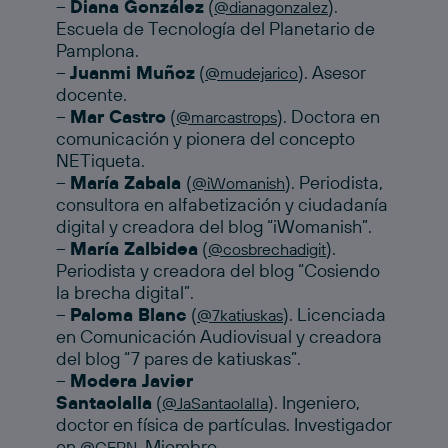
–
Diana González
(
).
@dianagonzalez
Escuela de Tecnología del Planetario de
Pamplona.
–
Juanmi Muñoz
(
). Asesor
@mudejarico
docente.
–
Mar Castro
(
). Doctora en
@marcastrops
comunicación y pionera del concepto
NETiqueta.
–
María Zabala
(
). Periodista,
@iWomanish
consultora en alfabetización y ciudadanía
digital y creadora del blog “iWomanish”.
–
María Zalbidea
(
).
@cosbrechadigit
Periodista y creadora del blog “Cosiendo
la brecha digital”.
–
Paloma Blanc
(
). Licenciada
@7katiuskas
en Comunicación Audiovisual y creadora
del blog “7 pares de katiuskas”.
–
Modera Javier
Santaolalla
(
). Ingeniero,
@JaSantaolalla
doctor en física de partículas. Investigador
en
. Miembro
@CERN