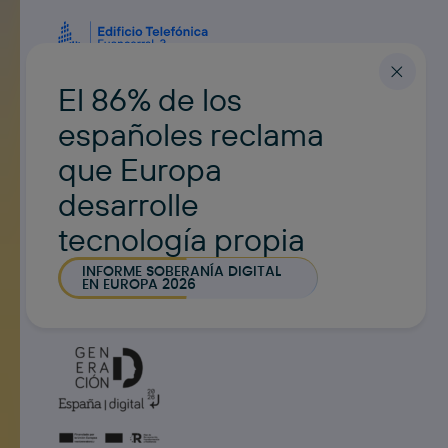
El 86% de los
Fundación Telefónica
españoles reclama
Distrito Telefónica,
que Europa
Edificio Norte 3, Planta Baja,
desarrolle
Madrid 28050
tecnología propia
Contacto
contacto@fundaciontelefonica.com
INFORME SOBERANÍA DIGITAL
EN EUROPA 2026
ESPAÑOL