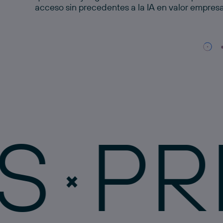
artificial y los ángeles caídos y nos invita a pen
acceso sin precedentes a la IA en valor empresar
completamente inesperado.
RIVA