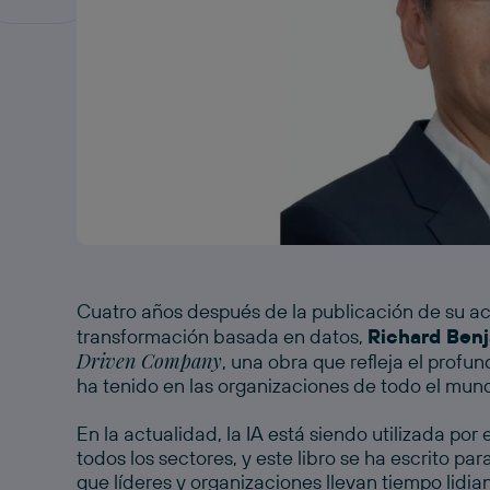
Cuatro años después de la publicación de su a
transformación basada en datos,
Richard Ben
Agustín Fernández Mallo
y
María Jesús Esp
Driven Company
, una obra que refleja el profu
El ángel de la Intel
reúnen para conversar sobre
ha tenido en las organizaciones de todo el mun
plantea que nuestro empeño por crear una intelige
responde al mismo deseo que nos llevó a crear 
En la actualidad, la IA está siendo utilizada p
todos los sectores, y este libro se ha escrito pa
Una propuesta que saca a la luz las relaciones fu
que líderes y organizaciones llevan tiempo lidi