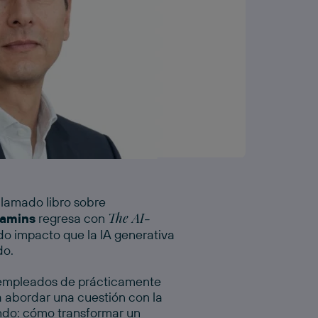
clamado libro sobre
The AI-
jamins
regresa con
inosa de los Monteros
se
ndo impacto que la IA generativa
igencia Artificial
, un ensayo que
do.
ncia artificial definitiva
dioses.
or empleados de prácticamente
ra abordar una cuestión con la
gitivas entre la inteligencia
ando: cómo transformar un