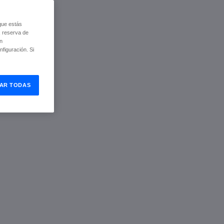
que estás
, reserva de
ón
figuración. Si
AR TODAS