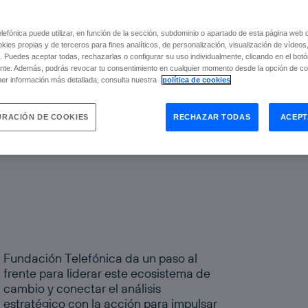
e
rolle
efónica puede utilizar, en función de la sección, subdominio o apartado de esta página web 
okies propias y de terceros para fines analíticos, de personalización, visualización de vídeos
. Puedes aceptar todas, rechazarlas o configurar su uso individualmente, clicando en el bot
ropia
nte. Además, podrás revocar tu consentimiento en cualquier momento desde la opción de con
er información más detallada, consulta nuestra
política de cookies
RACIÓN DE COOKIES
RECHAZAR TODAS
ACEPT
Fundación Telefónica da un paso al
frente para liderar este ecosistema de
cambio y conectar el análisis
estratégico con la acción para impulsar