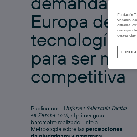
demanda qu
Europa desar
Fundación Tel
visitando, co
entradas, etc
tecnología p
correspondie
deseas obten
para ser más
CONFIGU
competitiva
Informe Soberanía Digital
Publicamos el
en Europa 2026
, el primer gran
barómetro realizado junto a
Metroscopia sobre las
percepciones
de ciudadanos y empresas