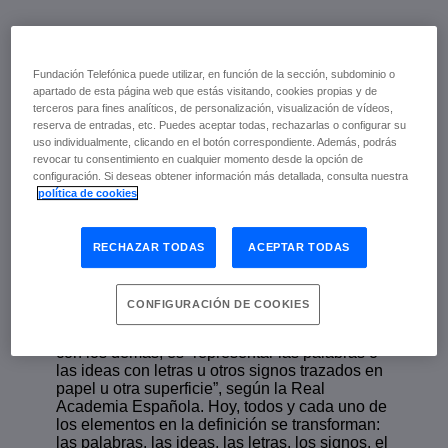
Telos 120
Fundación Telefónica puede utilizar, en función de la sección, subdominio o
apartado de esta página web que estás visitando, cookies propias y de
Julio de 2022 | Fundación Telefónica
terceros para fines analíticos, de personalización, visualización de vídeos,
reserva de entradas, etc. Puedes aceptar todas, rechazarlas o configurar su
uso individualmente, clicando en el botón correspondiente. Además, podrás
escuchar
revocar tu consentimiento en cualquier momento desde la opción de
configuración. Si deseas obtener información más detallada, consulta nuestra
política de cookies
La escritura está en crisis. No porque esté en
desuso, sino porque está mutando. Como
RECHAZAR TODAS
ACEPTAR TODAS
tantas de nuestras actividades cotidianas se ve
afectada por el desarrollo de nuevas
tecnologías que los seres humanos hemos
CONFIGURACIÓN DE COOKIES
desarrollado e incorporado a nuestras vidas.
Escribir, un acto supremo en nuestra relación
con los demás, es “representar las palabras o
las ideas con letras u otros signos trazados en
papel u otra superficie”, según la Real
Academia Española. Hoy, todos y cada uno de
los elementos en la definición se transforman:
las palabras, las ideas, las letras, los signos, el