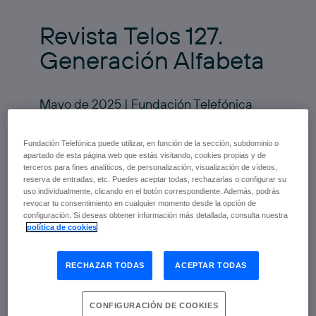
Revista Telos 127.
Generación Alfabeta
Mayo de 2025 | Fundación Telefónica
escuchar
Fundación Telefónica puede utilizar, en función de la sección, subdominio o
apartado de esta página web que estás visitando, cookies propias y de
terceros para fines analíticos, de personalización, visualización de vídeos,
reserva de entradas, etc. Puedes aceptar todas, rechazarlas o configurar su
La infancia y la adolescencia actuales
uso individualmente, clicando en el botón correspondiente. Además, podrás
transcurren en un entorno profundamente
revocar tu consentimiento en cualquier momento desde la opción de
atravesado por la tecnología. Las generaciones
configuración. Si deseas obtener información más detallada, consulta nuestra
Alfa y Beta no solo han nacido en la era digital,
política de cookies
sino que construyen su identidad en un mundo
donde lo físico y lo virtual se entrelazan. Para
estas generaciones, lo que sucede en una
RECHAZAR TODAS
ACEPTAR TODAS
pantalla puede tener tanto impacto como una
experiencia presencial, lo que desdibuja los
límites entre la vida real y la digital.Aunque
CONFIGURACIÓN DE COOKIES
dominan con soltura el manejo de dispositivos,