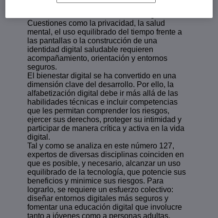
esto no significa que estén preparadas para
enfrentar los desafíos del entorno digital.
Cuestiones como la privacidad, la salud
mental, el uso equilibrado del tiempo frente a
las pantallas o la construcción de una
identidad digital saludable requieren
acompañamiento, orientación y entornos
seguros.
El bienestar digital se ha convertido en una
dimensión clave del desarrollo. Por ello, la
alfabetización digital debe ir más allá de las
habilidades técnicas e incluir competencias
que les permitan comprender los riesgos,
ejercer sus derechos, proteger su intimidad y
participar de manera crítica y activa en la vida
digital.
Tal y como se analiza en este número 127,
expertos de diversas disciplinas coinciden en
que es posible, y necesario, alcanzar un uso
equilibrado de la tecnología, que potencie sus
beneficios y minimice sus riesgos. Para
lograrlo, se requiere un esfuerzo colectivo:
diseñar entornos digitales más seguros y
fomentar una educación digital que involucre
tanto a jóvenes como a personas adultas.