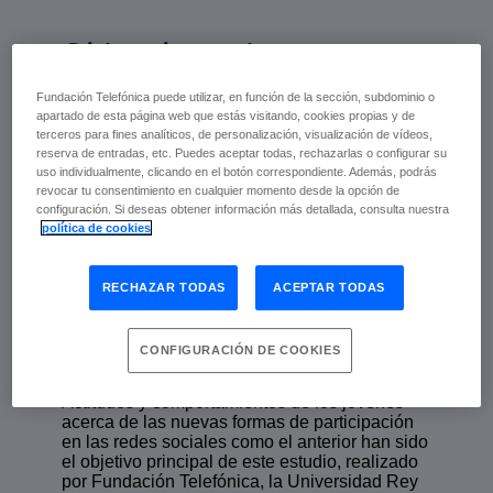
Si lo vives, lo
compartes
Fundación Telefónica puede utilizar, en función de la sección, subdominio o
apartado de esta página web que estás visitando, cookies propias y de
terceros para fines analíticos, de personalización, visualización de vídeos,
reserva de entradas, etc. Puedes aceptar todas, rechazarlas o configurar su
Octubre de 2016 | VV.AA.
uso individualmente, clicando en el botón correspondiente. Además, podrás
escuchar
revocar tu consentimiento en cualquier momento desde la opción de
configuración. Si deseas obtener información más detallada, consulta nuestra
política de cookies
El título de esta obra
Si lo vives, lo
compartes
, se refiere a la necesidad que
RECHAZAR TODAS
ACEPTAR TODAS
tienen los jóvenes de contar sus experiencias
personales y grupales, compartiendo fotos,
vídeos o enlaces, con las personas que su
CONFIGURACIÓN DE COOKIES
círculo íntimo, todo ello en tiempo real gracias
a los dispositivos móviles.
Actitudes y comportamientos de los jóvenes
acerca de las nuevas formas de participación
en las redes sociales como el anterior han sido
el objetivo principal de este estudio, realizado
por Fundación Telefónica, la Universidad Rey