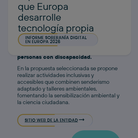
que Europa
desarrolle
tecnología propia
Ecoherencia
INFORME SOBERANÍA DIGITAL
Ecoherencia SCA busca
acercar la
EN EUROPA 2026
naturaleza y la biodiversidad a
personas con discapacidad.
​En la propuesta seleccionada se propone
realizar actividades inclusivas y
accesibles que combinen senderismo
adaptado y talleres ambientales,
fomentando la sensibilización ambiental y
la ciencia ciudadana. ​​
SITIO WEB DE LA ENTIDAD