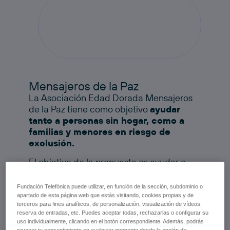
Mensajeros de la Paz
La Asociación Edad Dorada Mensajeros
de la Paz tiene como objetivo
ayudar
tanto a personas sin hogar, como a
familias y menores en riesgo de
exclusión.
El objetivo de la propuesta es ayudar a
personas sin hogar y familias y menores en
riesgo de exclusión a través de diferentes
Fundación Telefónica puede utilizar, en función de la sección, subdominio o
actividades: servir desayunos en la Iglesia
apartado de esta página web que estás visitando, cookies propias y de
terceros para fines analíticos, de personalización, visualización de vídeos,
de San Antón, servicio de cenas en Robin
reserva de entradas, etc. Puedes aceptar todas, rechazarlas o configurar su
Hood, actividades lúdicas con menores
uso individualmente, clicando en el botón correspondiente. Además, podrás
en La Casita, participación en los